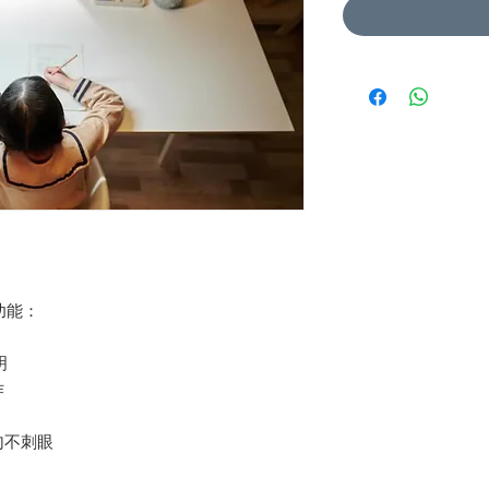
功能：
明
作
勻不刺眼