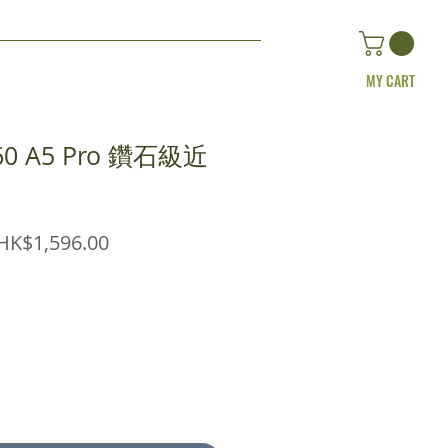
MY CART
6160 A5 Pro 鑽石級近
egular
Sale
HK$1,596.00
rice
Price