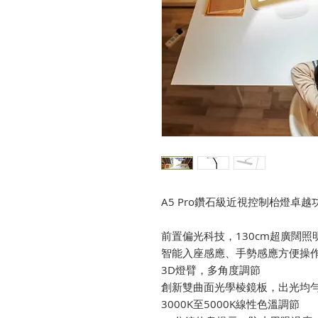
A5 Pro鑽石級近視控制枱燈卓越
前置偏光科技，130cm超廣闊照
智能入座感應、手勢感應方便操
3D燈臂，多角度調節
創新雙曲面光學棱鏡板，出光均
3000K至5000K線性色溫調節