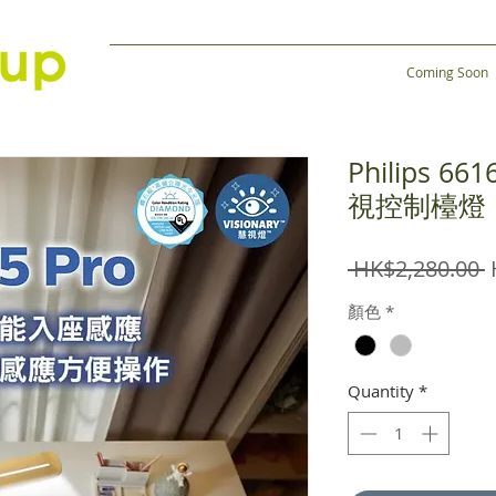
Coming Soon
Philips 6
視控制檯燈
R
 HK$2,280.00 
P
顏色
*
Quantity
*