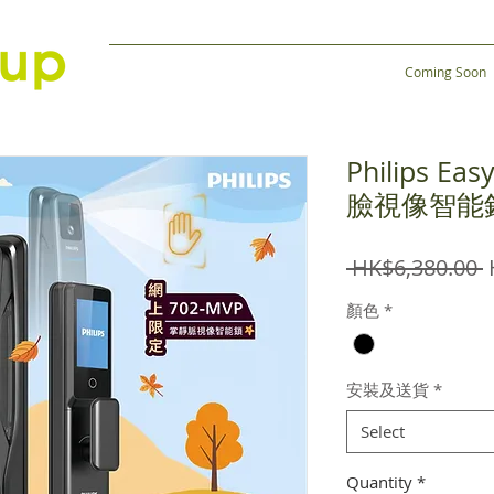
Coming Soon
Philips Ea
臉視像智能
R
 HK$6,380.00 
P
顏色
*
安裝及送貨
*
Select
Quantity
*