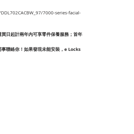
• 建議客人將現有門或
地下步行到一樓不
6. 如安裝或維修
9797 6776，
二樓步行到三樓收費$
權)，將產生額外的
p/DDL702CACBW_97/7000-series-facial-
• 一般情況下購買
7. 免費保養服務
• 如需更改上門時
7.1 更換門鎖任
改期會產生HK$20
殼、按鍵和鍵盤；
• 如極端天氣問題
由購買日起計兩年內可享零件保養服務；首年
件。
告或極端情)可能會
7.2 客人要求在
事聯絡你！如果發現未能安裝，e Locks
7.3 門鎖或其任
術人員安裝或維修
戶手冊中的說明使
抗力事件，包括但
水、火災、自然災
天災，或任何序列
7.4 產品於正常
使用和操作，包括
7.5 產品安裝在室
8. 保養期內的服務及零
Limited 提供
所有。
9. 所有已預約的服