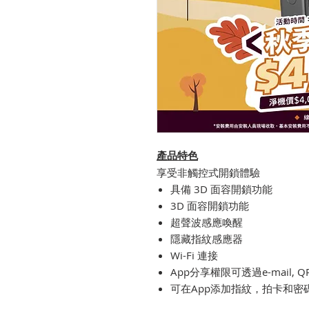
產品特色
享受非觸控式開鎖體驗
具備 3D 面容開鎖功能
3D 面容開鎖功能
超聲波感應喚醒
隱藏指紋感應器
Wi-Fi 連接
⁠⁠App分享權限可透過e-mail,
⁠⁠可在App添加指紋，拍卡和密