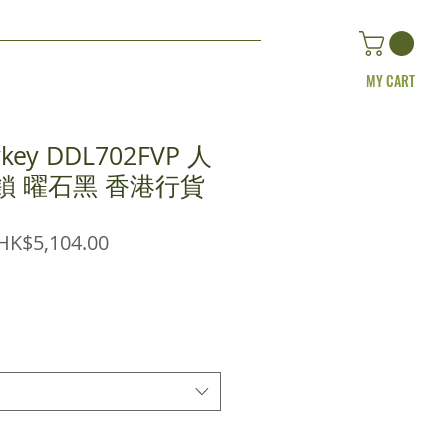
MY CART
sykey DDL702FVP 人
鎖 曜石黑 香港行貨
egular
Sale
HK$5,104.00
rice
Price