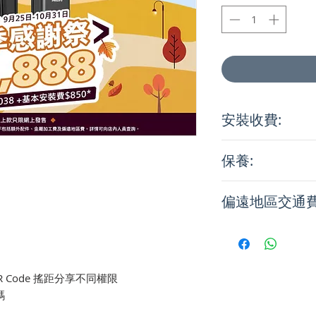
安裝收費:
• 38-60mm 木門
保養:
•「基本安裝」定義
用特別工具
1. 本保養服務只適
•「木門」定義：安
偏遠地區交通
2. 由購買日起計
璃、鋼面等覆蓋的
免費上門保養服務
• 如有其他物料於
• 東涌/馬灣 - HK$2
3. 產品必須由J Loc
將門相WHATSAPP至+
• 愉景灣/梅窩/貝澳
安裝，才可享本保
•「新門」定義：從
HK$300
4. 保養期內，客
•「舊門」定義：曾
• 長洲/坪洲/南丫島 -
 QR Code 搖距分享不同權限
如果購買的單據和/
配件安裝
• 澄碧邨 - HK$500
碼
除，本保養將自動
其他
*樓梯費:
5. 如遺失保用證，