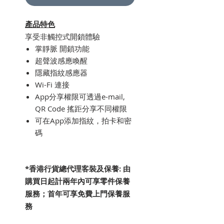
產品特色
享受非觸控式開鎖體驗
掌靜脈 開鎖功能
超聲波感應喚醒
隱藏指紋感應器
Wi-Fi 連接
⁠⁠App分享權限可透過e-mail,
QR Code 搖距分享不同權限
⁠⁠可在App添加指紋，拍卡和密
碼
*香港行貨總代理客裝及保養: 由
購買日起計兩年內可享零件保養
服務；首年可享免費上門保養服
務