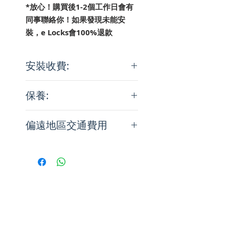
*放心！購買後1-2個工作日會有
同事聯絡你！如果發現未能安
裝，e Locks會100%退款
安裝收費:
• 38-60mm 木門基本安裝費用：
保養:
HK$ 850 (參考價格)
•「基本安裝」定義：不需使用額
1. 本保養服務只適用於港澳區。
外配件安裝或不需使用特別工具
偏遠地區交通費用
2. 由購買日起計兩年內可享零件
•「木門」定義：安裝門鎖位置或
保養服務；首年可享免費上門保
門框沒有金屬、玻璃、鋼面等覆
• 東涌/馬灣 - HK$200
養服務。
蓋的木製門
• 愉景灣/梅窩/貝澳/大澳/昂平
3. 產品必須由J Lock Company
• 如有其他物料於安裝門鎖位置或
360/沙頭角入閘後 - HK$300
Limited認可技術人員安裝，才可
門框需另行報價，可將門相
• 長洲/坪洲/南丫島 - HK$400
享本保養服務。
WHATSAPP至+852 9797 6776
• 澄碧邨 - HK$500
4. 保養期內，客人需妥善保存購
•「新門」定義：從沒有在門鎖位
*樓梯費:
買的單據及保養證，如果購買的
置或門框開孔
地下步行到一樓不收費；一樓步
單據和/或保養證有任何修改、更
•「舊門」定義：曾於門鎖位置或
行到二樓不收費
改或刪除，本保養將自動失效。