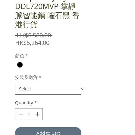
DDL720MVP 掌靜
脈智能鎖 曜石黑 香
港行貨
Regular
 HK$6,580.00 
Sale
Price
HK$5,264.00
Price
顏色
*
安裝及送貨
*
Quantity
*
Add to Cart