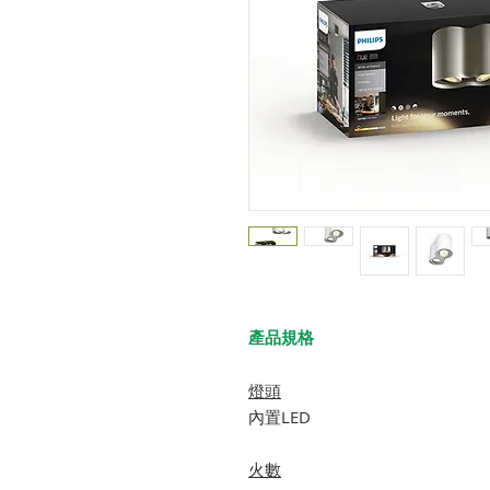
產品規格
燈頭
內置LED
火數