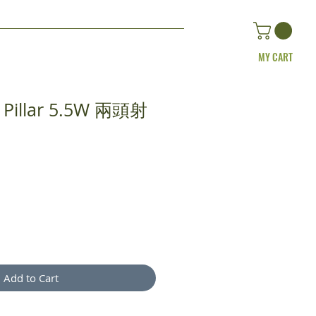
MY CART
E Pillar 5.5W 兩頭射
ice
Add to Cart