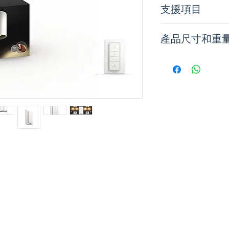
支援項目
Philips Hue 
產品尺寸和重
IOS 11 和更新
Android 7.0 
高度 12厘米
聲控助理
長度 19.3
厘米
Amazon Alexa
淨重 1.775
公斤
Apple HomeKit 
寬度 10.3
厘米
Google Assistan
Microsoft Corta
Philips Hue
IOS 11 和更新
Android 7.0 