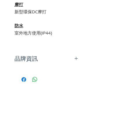
摩打
新型環保DC摩打
防水
室外地方使用(IP44)
品牌資訊
Minka Aire的產品以優質的手工
而聞名。其目標是以合理的價錢
為客人提供獨特設計的產品，而
重點是要確保產品功能及表現需
合乎甚至超越客人的預期。因
此，Minka Aire是一個象徵着功
能、設計及物超所值的標誌。
Minka Aire的設計團隊明白優質
的設計需要由不同的來源啟發，
然後把不同的靈感融合在優質的