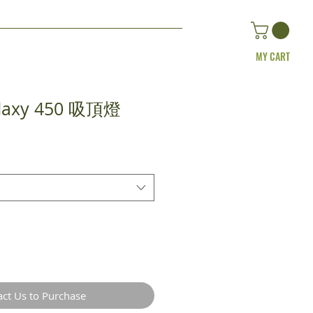
MY CART
alaxy 450 吸頂燈
act Us to Purchase