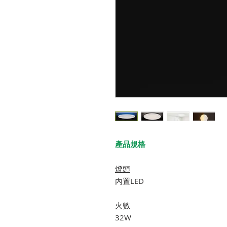
產品規格
燈頭
內置LED
火數
32W