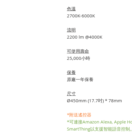
色溫
2700K-6000K
流明
2200 lm @4000K
可使用壽命
25,000小時
保養
原廠一年保養
尺寸
Ø450mm (17.7吋) * 78mm
*附送遙控器
*可連接Amazon Alexa, Apple Ho
SmartThing以支援智能語音控制