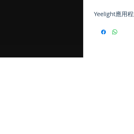
Yeelight應
Android: 4.4 or abo