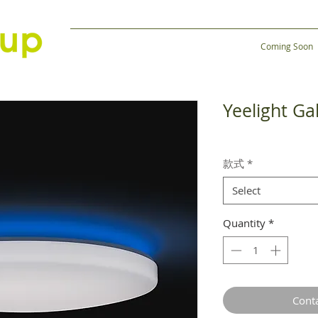
Coming Soon
Yeelight G
款式
*
Select
Quantity
*
Cont