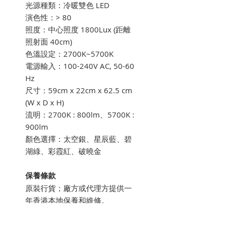
光源種類‎：冷暖雙色 LED‎
演色性‎：> 80‎
照度：中心照度 1800Lux (距離
照射面 40cm)‎
色溫設定‎：2700K~5700K‎
電源輸入‎：100-240V AC, 50-60
Hz‎
尺寸‎‎：59cm x 22cm x 62.5 cm
(W x D x H)‎
流明：2700K : 800lm、5700K :
900lm‎
顏色選擇：太空銀、星辰藍、碧
湖綠、彩霞紅、破曉金
保養條款
原裝行貨；廠方或代理方提供一
年香港本地保養和維修。