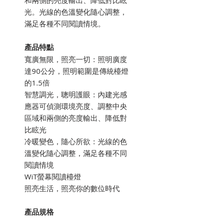
光。光線的色溫變化隨心調整，
滿足各種不同閱讀情境。
產品特點
寬廣無限，照亮一切：照明廣度
達90公分，照明範圍是傳統檯燈
的1.5倍
智慧調光，聰明護眼：內建光感
應器可偵測環境亮度、調整中央
區域和兩側的亮度輸出、降低對
比眩光
冷暖變色，隨心所欲：光線的色
溫變化隨心調整，滿足各種不同
閱讀情境
WiT螢幕閱讀檯燈
照亮生活，照亮你的數位時代
產品規格