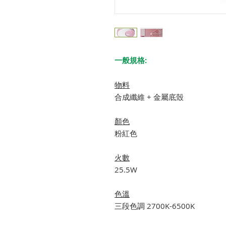
一般規格:
物料
合成纖維 + 金屬底殼
顏色
粉紅色
火數
25.5W
色溫
三段色調 2700K-6500K