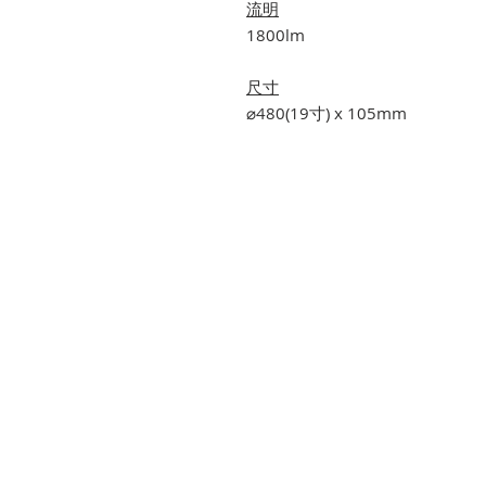
流明
1800lm
尺寸
⌀480(19寸) x 105mm