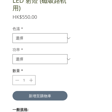
LED 射燈 (磁吸路軌
用)
價
HK$550.00
格
色溫
*
功率
*
數量
*
新增至購物車
一般規格: