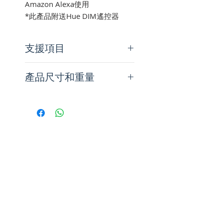
Amazon Alexa使用
*此產品附送Hue DIM遙控器
支援項目
Philips Hue 應用程式
產品尺寸和重量
IOS 11 和更新版本
Android 7.0 和更新版本
高度 9.9
厘米
聲控助理
長度 44.4
厘米
Amazon Alexa
淨重 2.400
公斤
Apple HomeKit (透過 Hue
寬度 44.4
厘米
Bridge)
Google Assistant
Microsoft Cortana (透過 Hue
Bridge)
Philips Hue 藍牙應用程式
IOS 11 和更新版本
Android 7.0 和更新版本