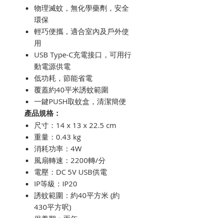
物理滅蚊，無化學藥劑，安全
環保
輕巧便攜，適合室內及戶外使
用
USB Type-C充電接口，可用行
動電源供電
低功耗，節能省電
覆蓋約40平米誘蚊範圍
一鍵PUSH取蚊盒，清潔簡便
產品規格：
尺寸：14 x 13 x 22.5 cm
重量：0.43 kg
消耗功率：4W
風扇轉速：2200轉/分
電壓：DC 5V USB供電
IP等級：IP20
誘蚊範圍：約40平方米 (約
430平方呎)