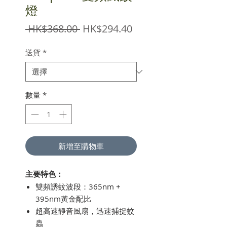
燈
一
促
 HK$368.00 
HK$294.40
般
銷
價
價
送貨
*
格
格
數量
*
新增至購物車
主要特色：
雙頻誘蚊波段：365nm +
395nm黃金配比
超高速靜音風扇，迅速捕捉蚊
蟲