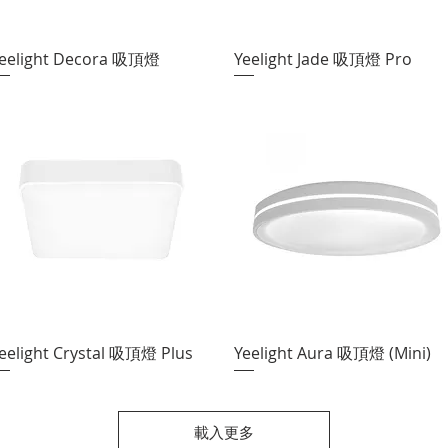
快速瀏覽
快速瀏覽
eelight Decora 吸頂燈
Yeelight Jade 吸頂燈 Pro
快速瀏覽
快速瀏覽
eelight Crystal 吸頂燈 Plus
Yeelight Aura 吸頂燈 (Mini)
載入更多