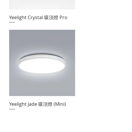
快速瀏覽
Yeelight Crystal 吸頂燈 Pro
快速瀏覽
Yeelight Jade 吸頂燈 (Mini)