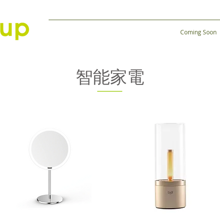
Coming Soon
智能家電