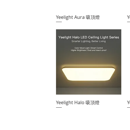
快速瀏覽
Yeelight Aura 吸頂燈
Y
快速瀏覽
Yeelight Halo 吸頂燈
Y