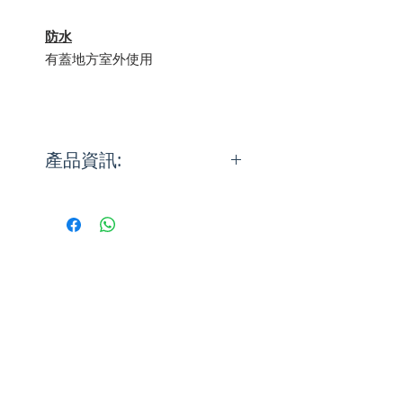
防水
有蓋地方室外使用
產品資訊:
The Hunter Fan Co. 在美國於
1886年時生產第一把吊扇。時至
今天，Hunter把19世紀的工藝結
合21世紀的科技來生產優質、時
尚及寧靜的吊扇。時至今日，
Hunter Pacific已累積超過120年
經驗，並亦是家全戶曉的國際品
牌。