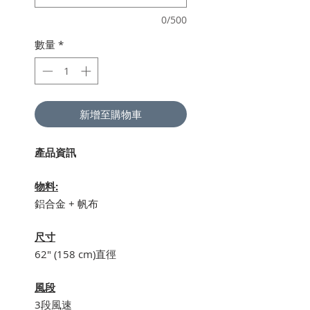
0/500
數量
*
新增至購物車
產品資訊
物料:
鋁合金 + 帆布
尺寸
62" (158 cm)直徑
風段
3段風速