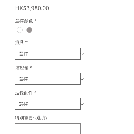
價
HK$3,980.00
格
選擇顏色
*
燈具
*
遙控器
*
延長配件
*
特別需要: (選填)