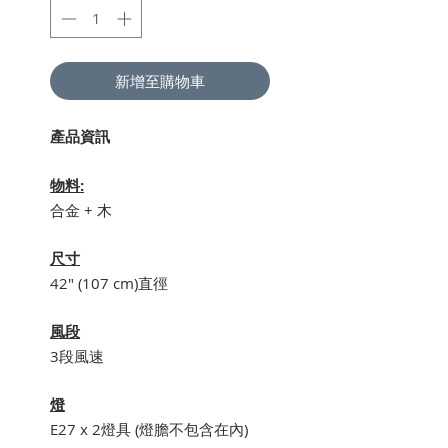
新增至購物車
產品資訊
物料:
合金 + 木
尺寸
42" (107 cm)直徑
風段
3段風速
燈
E27 x 2燈具 (燈膽不包含在內)