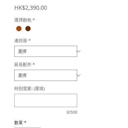
價
HK$2,390.00
格
選擇顏色
*
遙控器
*
延長配件
*
特別需要: (選填)
0/500
數量
*