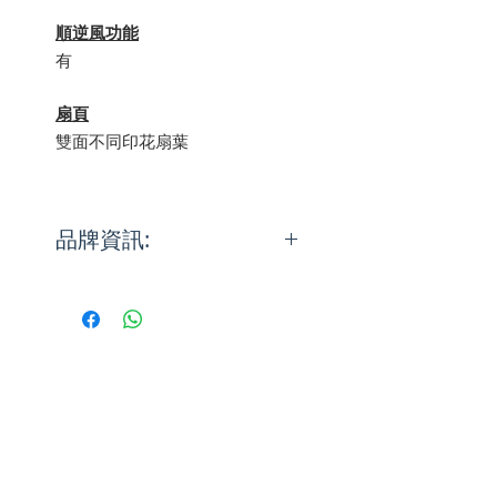
順逆風功能
有
扇頁
雙面不同印花扇葉
品牌資訊:
The Hunter Fan Co. 在美國於
1886年時生產第一把吊扇。時至
今天，Hunter把19世紀的工藝結
合21世紀的科技來生產優質、時
尚及寧靜的吊扇。時至今日，
Hunter Pacific已累積超過120年
經驗，並亦是家全戶曉的國際品
牌。