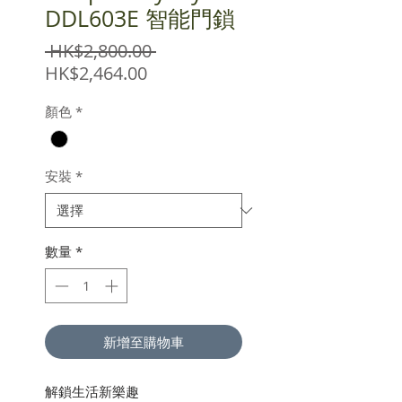
DDL603E 智能門鎖
一
 HK$2,800.00 
促
般
HK$2,464.00
銷
價
顏色
*
價
格
格
安裝
*
數量
*
新增至購物車
解鎖生活新樂趣