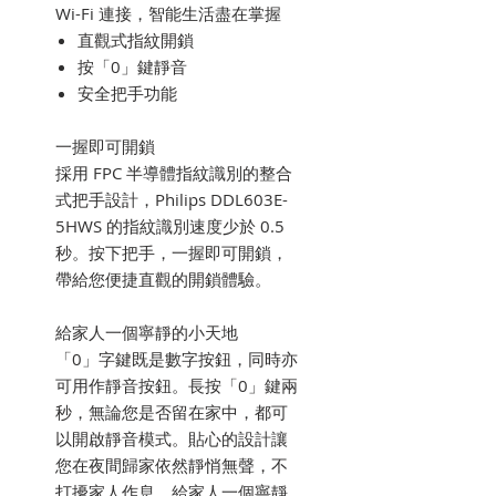
Wi-Fi 連接，智能生活盡在掌握
直觀式指紋開鎖
按「0」鍵靜音
安全把手功能
一握即可開鎖
採用 FPC 半導體指紋識別的整合
式把手設計，Philips DDL603E-
5HWS 的指紋識別速度少於 0.5
秒。按下把手，一握即可開鎖，
帶給您便捷直觀的開鎖體驗。
給家人一個寧靜的小天地
「0」字鍵既是數字按鈕，同時亦
可用作靜音按鈕。長按「0」鍵兩
秒，無論您是否留在家中，都可
以開啟靜音模式。貼心的設計讓
您在夜間歸家依然靜悄無聲，不
打擾家人作息，給家人一個寧靜