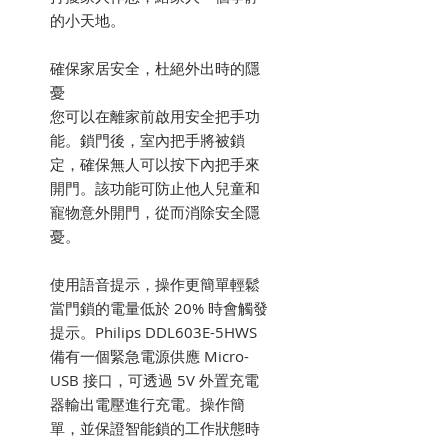
的小天地。
確保家居安全，杜絕外出時的隱
憂
您可以在離家前啟用安全把手功
能。鎖門後，室內把手將被鎖
定，確保無人可以按下內把手來
開門。該功能可防止他人兒童和
寵物意外開門，從而消除安全隱
憂。
使用語音提示，操作更簡單輕鬆
當門鎖的電量低於 20% 時會觸發
提示。Philips DDL603E-5HWS
備有一個緊急電源供應 Micro-
USB 接口，可透過 5V 外置充電
器輸出電壓進行充電。操作簡
單，並保證智能鎖的工作狀態時