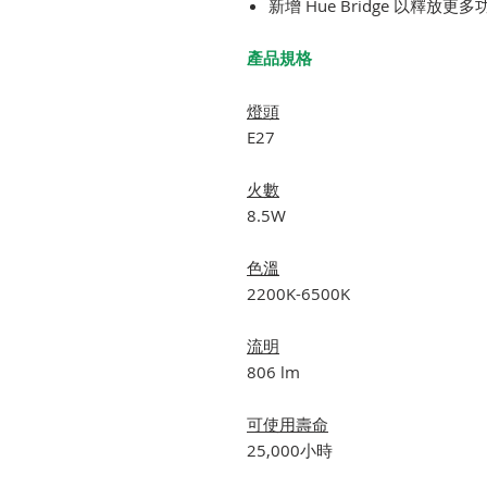
新增 Hue Bridge 以釋放更多
產品規格
燈頭
E27
火數
8.5W
色溫
2200K-6500K
流明
806 lm
可使用壽命
25,000小時