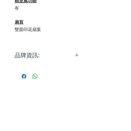
順逆風功能
有
扇頁
雙面印花扇葉
品牌資訊:
The Hunter Fan Co. 在美國於
1886年時生產第一把吊扇。時至
今天，Hunter把19世紀的工藝結
合21世紀的科技來生產優質、時
尚及寧靜的吊扇。時至今日，
Hunter Pacific已累積超過120年
經驗，並亦是家全戶曉的國際品
牌。