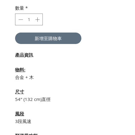
數量
*
新增至購物車
產品資訊
物料:
合金 + 木
尺寸
54" (132 cm)直徑
風段
3段風速