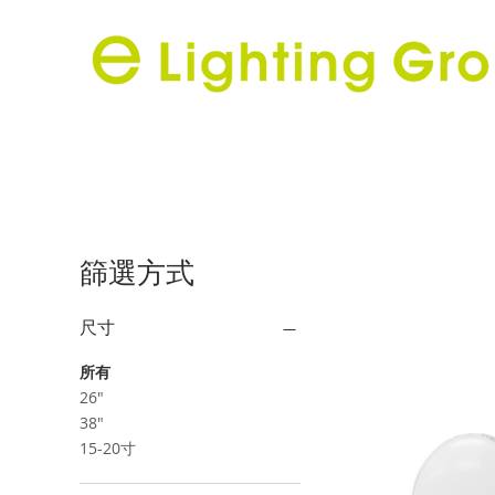
篩選方式
尺寸
所有
26"
38"
15-20寸