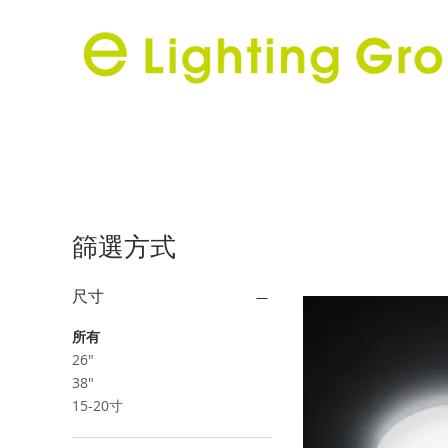
篩選方式
尺寸
所有
26"
38"
15-20寸