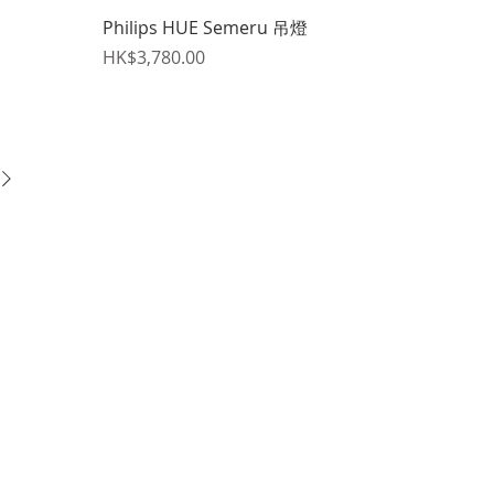
快速瀏覽
Philips HUE Semeru 吊燈
價格
HK$3,780.00
E Lighting Group