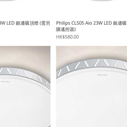
快速瀏覽
快速瀏覽
io 28W LED 銀邊吸頂燈 (需另
Philips CL505 Aio 23W LED 銀
購遙控器)
價格
HK$580.00