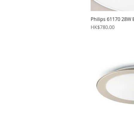
Philips 61170 28
價格
HK$780.00