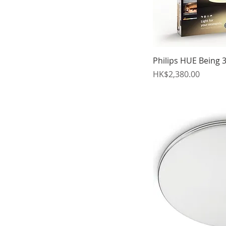
Philips HUE Bein
價格
HK$2,380.00